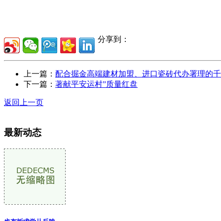
分享到：
上一篇：
配合掘金高端建材加盟、进口瓷砖代办署理的千
下一篇：
著献平安运村”质量红盘
返回上一页
最新动态