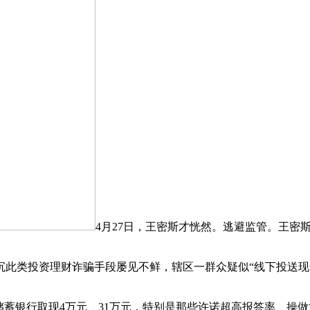
4月27日，王密斯才恍然。逃避监管。王密
类投资理财诈骗手段屡见不鲜，辖区一群众疑似“线下投送现金”
储蓄银行取现4万元、31万元，特别是那些许诺超高报答率、操