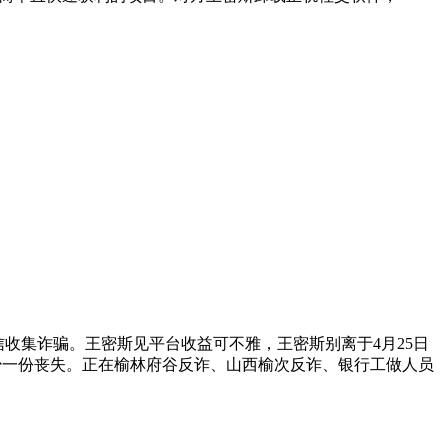
信收集诈骗。王密斯见平台收益可不雅，王密斯别离于4月25日
日，少一份丧失。正在榆林府谷反诈、山西榆次反诈、银行工做人员