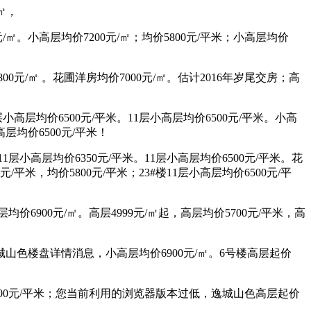
㎡，
㎡。小高层均价7200元/㎡；均价5800元/平米；小高层均价
元/㎡ 。花圃洋房均价7000元/㎡。估计2016年岁尾交房；高
层小高层均价6500元/平米。11层小高层均价6500元/平米。小高
高层均价6500元/平米！
1层小高层均价6350元/平米。11层小高层均价6500元/平米。花
元/平米，均价5800元/平米；23#楼11层小高层均价6500元/平
均价6900元/㎡。高层4999元/㎡起，高层均价5700元/平米，高
山色楼盘详情消息，小高层均价6900元/㎡。6号楼高层起价
价5800元/平米；您当前利用的浏览器版本过低，逸城山色高层起价