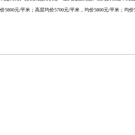
5800元/平米；高层均价5700元/平米，均价5800元/平米；均价5