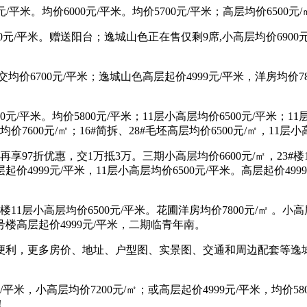
/平米。均价6000元/平米。均价5700元/平米；高层均价6500元/
0元/平米。赠送阳台；逸城山色正在售仅剩9席,小高层均价6900元/
700元/平米；逸城山色高层起价4999元/平米，洋房均价7800
元/平米。均价5800元/平米；11层小高层均价6500元/平米；11
价7600元/㎡；16#简拆、28#毛坯高层均价6500元/㎡，11层小
享97折优惠，交1万抵3万。三期小高层均价6600元/㎡，23#楼1
层起价4999元/平米，11层小高层均价6500元/平米。高层起价4999
11层小高层均价6500元/平米。花圃洋房均价7800元/㎡ 。小高层
6号楼高层起价4999元/平米，二期临青年南。
交通便利，更多房价、地址、户型图、实景图、交通和周边配套等逸城
元/平米，小高层均价7200元/㎡；或高层起价4999元/平米，均
！