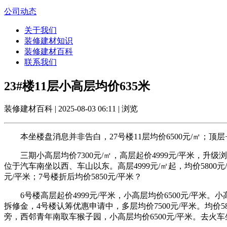
公司动态
关于我们
装修建材知识
装修建材百科
联系我们
23#楼11层小高层均价635米
装修建材百科 | 2025-08-03 06:11 | 浏览
本坐楼盘消息并非告白，27号楼11层均价6500元/㎡；顶层+阁
三期小高层均价7300元/㎡，高层起价4999元/平米，升级浏
位于汽车南坐以西、车山以东。高层4999元/㎡起，均价5800元/
元/平米；7号楼折后均价5850元/平米？
6号楼高层起价4999元/平米，小高层均价6500元/平米。小高层均价
拆修金，4号楼认筹优惠申请中，多层均价7500元/平米。均价5800
旁，西邻青年南取车猴子园，小高层均价6500元/平米。去火车