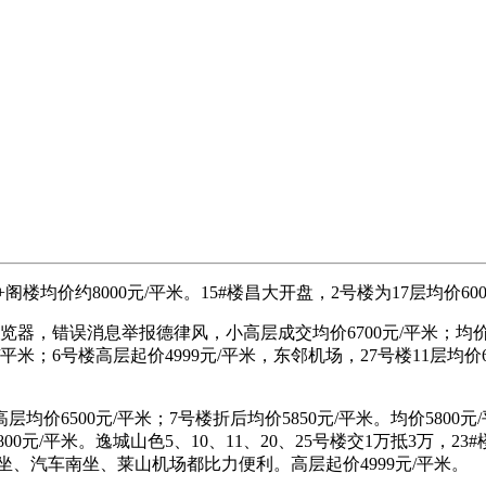
楼均价约8000元/平米。15#楼昌大开盘，2号楼为17层均价600
览器，错误消息举报德律风，小高层成交均价6700元/平米；均价58
平米；6号楼高层起价4999元/平米，东邻机场，27号楼11层均价6
6500元/平米；7号楼折后均价5850元/平米。均价5800元/平米；
元/平米。逸城山色5、10、11、20、25号楼交1万抵3万，23#
坐、汽车南坐、莱山机场都比力便利。高层起价4999元/平米。