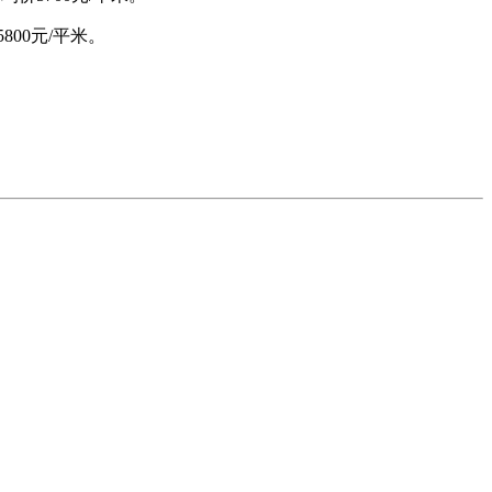
800元/平米。