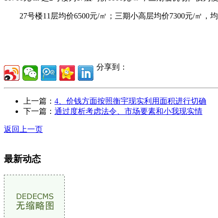
27号楼11层均价6500元/㎡；三期小高层均价7300元/㎡，均价
分享到：
上一篇：
4、价钱方面按照衡宇现实利用面积进行切确
下一篇：
通过度析考虑法令、市场要素和小我现实情
返回上一页
最新动态