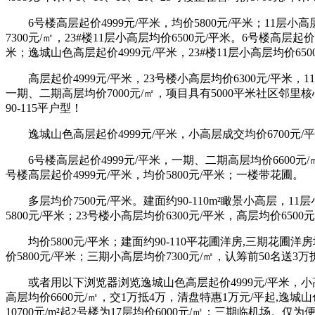
6号楼高层起价4999元/平米，均价5800元/平米；11层小高
7300元/㎡，23#楼11层小高层均价6500元/平米。6号楼高层起
米；逸城山色高层起价4999元/平米，23#楼11层小高层均价6
高层起价4999元/平米，23号楼小高层均价6300元/平米，1
一期、二期高层均价7000元/㎡，项目具有5000平米社区邻
90-115平户型！
逸城山色高层起价4999元/平米，小高层成交均价6700元/
6号楼高层起价4999元/平米，一期、二期高层均价6600元/㎡，
号楼高层起价4999元/平米，均价5800元/平米；一楼带花圃。
多层均价7500元/平米。建面约90-110m²瞰景小高层，11
5800元/平米；23号楼小高层均价6300元/平米，高层均价650
均价5800元/平米；建面约90-110平花圃洋房,三期花圃洋房均
价5800元/平米；三期小高层均价7300元/㎡，认筹前50名送3
或者用以下浏览器浏览逸城山色高层起价4999元/平米，小高层均价
高层均价6600元/㎡，交1万抵4万，清盘特惠1万元/平起,逸城山
10700元/m²起2号楼为17层均价6000元/㎡；三期临机场