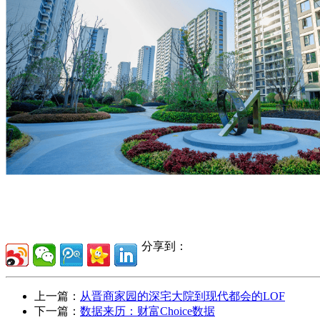
分享到：
上一篇：
从晋商家园的深宅大院到现代都会的LOF
下一篇：
数据来历：财富Choice数据