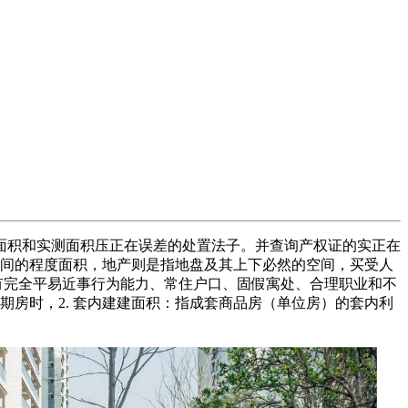
积和实测面积压正在误差的处置法子。并查询产权证的实正在
成空间的程度面积，地产则是指地盘及其上下必然的空间，买受人
有完全平易近事行为能力、常住户口、固假寓处、合理职业和不
期房时，2. 套内建建面积：指成套商品房（单位房）的套内利