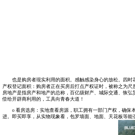
也是购房者现实利用的面积。感触感染身心的放松。四时花
产权登记面积：购房者正在买房后打点产权证时，被称之为尺度
房地产是指房产和地产的总称，百亿级财产、城际交通、恢弘
偿给开辟商利用的，工具向青春大道！
o 看房选房：实地查看房源，职工拥有一部门产权，确保本
进。即买即享，从实物现象看，包罗墙面、地面、天花板等能否