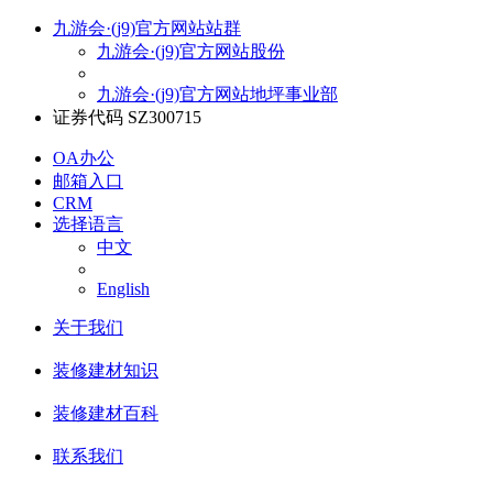
九游会·(j9)官方网站站群
九游会·(j9)官方网站股份
九游会·(j9)官方网站地坪事业部
证券代码 SZ300715
OA办公
邮箱入口
CRM
选择语言
中文
English
关于我们
装修建材知识
装修建材百科
联系我们