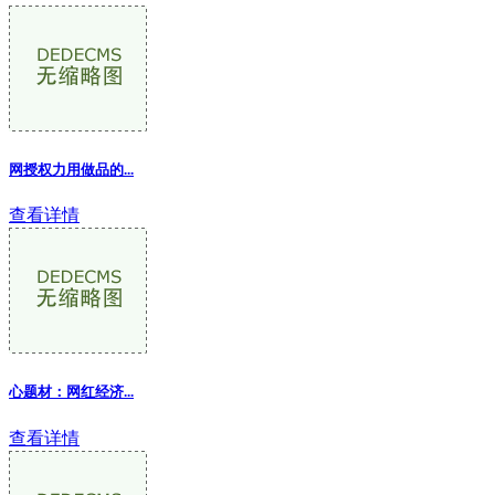
网授权力用做品的...
查看详情
心题材：网红经济
...
查看详情