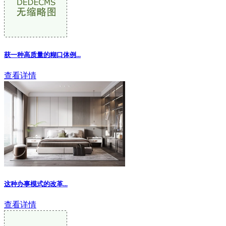
获一种高质量的糊口体例
...
查看详情
这种办事模式的改革...
查看详情