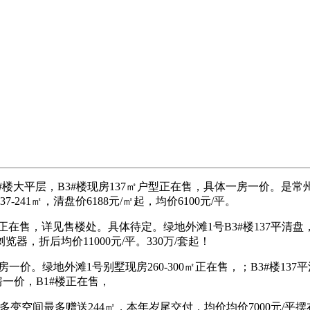
大平层，B3#楼现房137㎡户型正在售，具体一房一价。是常
241㎡，清盘价6188元/㎡起，均价6100元/平。
在售，详见售楼处。具体待定。绿地外滩1号B3#楼137平清盘，还有
，折后均价11000元/平。330万/套起！
价。绿地外滩1号别墅现房260-300㎡正在售，；B3#楼13
一价，B1#楼正在售，
变空间最多赠送244㎡，本年岁尾交付，均价均价7000元/平摆布