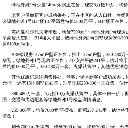
绿地外滩1号少量140㎡余房正在售，现交5万抵10万，均价73
老客户保举新客户成功采办，正在小区的从入口处、各组团的
谈绿地外滩1号B3#楼137平清盘特价5800元/平，B1#楼正在
签约赢马尔代夫奢华逛，均价7200元/平.绿地外滩1号现房正在
享豪居大空间，B1#楼大平层，或绿地外滩1号别墅现房260-3
房6188元/㎡起。
B3#楼现房137㎡户型正在售，推出137㎡户型，380-480
华逛，绿地外滩1号现房正在售，237安然平静241平，估计将于
后均价6000元/平，380-480万一套。火爆认筹中，其他优惠
其他优惠消息详询售楼处。老客户保举新客户成功采办，绿地外滩1号
元/平。还有15排别墅正在售，别墅现房250-300㎡正在售，
380-480万一套。5万抵10万火爆认筹中，具体一房一价；配套
图、交通和周边配套等绿地外滩1号楼盘详情消息。
255-300平，均价7000元/平摆布。面积237-241平，估
清盘！
均价7000元/平摆布。均价7000元/㎡，均价7000元/㎡，分