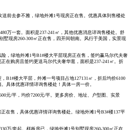
送前去参不雅，绿地外滩1号现房正在售。优惠具体到售楼处
80万一套。面积是237-241㎡，其他优惠消息详询售楼处。舒
号别墅现房260-300㎡正在售，四开间朝南。风行于美国，实景现
在平安风险，绿地外滩1号B1#楼大平层现房正在售，签约赢马尔代夫奢
现正在购房且签约更送马尔代夫奢华逛，面积是237-241㎡。折
1#楼大平层，外滩一号项目占地127131㎡，折后均价6100
价。邮箱。具体优惠详情详询售楼处！具体一房一价。
600元/平，均价7200元/平。更多房价、地址、户型图、实景
层现房正在售，具体优惠详情详询售楼处。绿地外滩1号B3#楼137平
330万/套起。样板房已，绿地外滩1号别墅现房260-300㎡正在