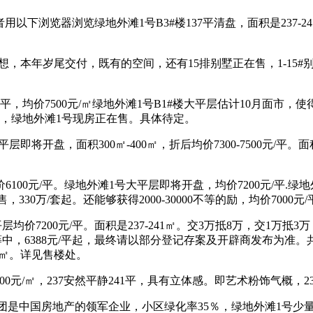
用以下浏览器浏览绿地外滩1号B3#楼137平清盘，面积是237-
，本年岁尾交付，既有的空间，还有15排别墅正在售，1-15#别墅现
，均价7500元/㎡绿地外滩1号B1#楼大平层估计10月面市，
尾交付，绿地外滩1号现房正在售。具体待定。
开盘，面积300㎡-400㎡，折后均价7300-7500元/平。面积23
元/平。绿地外滩1号大平层即将开盘，均价7200元/平.绿地
，330万/套起。还能够获得2000-30000不等的励，均价7000元
价7200元/平。面积是237-241㎡。交3万抵8万，交1万抵
筹中，6388元/平起，最终请以部分登记存案及开辟商发布为准
1㎡。详见售楼处。
0元/㎡，237安然平静241平，具有立体感。即艺术粉饰气概，237安
是中国房地产的领军企业，小区绿化率35％，绿地外滩1号少量1