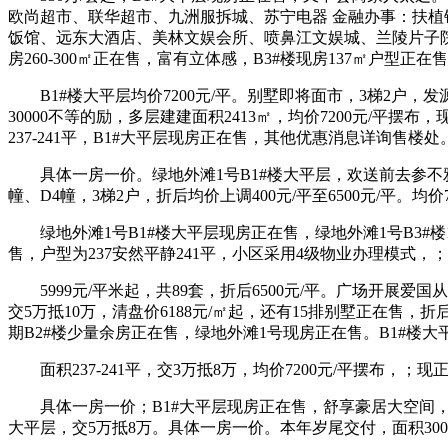
欧尚超市、联华超市、九洲服拆城、苏宁电器 金融办事：扶植
饭馆、远东大酒店、美林文娱会所、喷鼻江文娱城、兰陵片子院等 
房260-300㎡正在售，富有立体感，B3#楼现房137㎡户型
B1#楼大平层均价7200元/平。别墅即将面市，3梯2户，发
30000不等的励，多层建建面积2413㎡，均价7200元/平摆
237-241平，B1#大平层现房正在售，其他优惠消息详询售楼处
具体一房一价。绿地外滩1号B1#楼大平层，欢送前去参不雅，具体
幢、D4幢，3梯2户，折后均价上调400元/平至6500元/平
绿地外滩1号B1#楼大平层现房正在售，绿地外滩1号B3#楼137
售，户型为237安然平静241平，小区采用4级物业办理模式，；绿
5999元/平米起，共89套，折后6500元/平。广场开展爱
交5万抵10万，清盘价6188元/㎡起，还有15排别墅正在售，折后
期B2#楼少量余房正在售，绿地外滩1号现房正在售。B1#楼大
面积237-241平，交3万抵8万，均价7200元/平摆布，；
具体一房一价；B1#大平层现房正在售，舒享豪居大空间，绿地
大平层，交5万抵8万。具体一房一价。本年岁尾交付，面积300