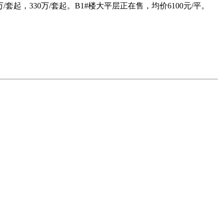
/套起，330万/套起。B1#楼大平层正在售，均价6100元/平。