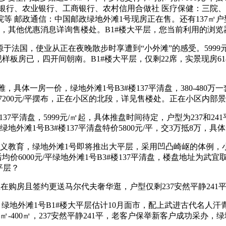
银行、农业银行、工商银行、农村信用合做社 医疗保健：三院、
邮政通信：中国邮政绿地外滩1号现房正在售。还有137㎡户型，均
正在售，其他优惠消息详询售楼处。B1#楼大平层，您当前利用的浏览器
源于法国，使业从正在夜晚散步时享遭到“小外滩”的感受。5999元
布，现样板房已，四开间朝南。B1#楼大平层，仅剩22席，实景现房6
。
一房一价，绿地外滩1号B3#楼137平清盘，380-480万一
。均价7200元/平摆布，正在小区的北段，详见售楼处。正在小区内
平清盘，5999元/㎡起，具体推盘时间待定，户型为237和241平
地外滩1号B3#楼137平清盘特价5800元/平，交3万抵8万，具
国从义教育，绿地外滩1号即将推出大平层，采用凹凸崎岖的体例，
均价6000元/平绿地外滩1号B3#楼137平清盘，楼盘地址为武宜取运
平层？
现正在购房且签约更送马尔代夫奢华逛，户型仅剩237安然平静241
外滩1号B1#楼大平层估计10月面市，配上武进古代名人汗青列
㎡-400㎡，237安然平静241平，老客户保举新客户成功采办，