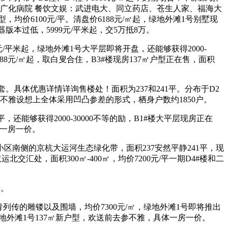
广化病院 餐饮文娱：武进电大、同立药店、苍生人家、福海大
价6100元/平。清盘价6188元/㎡起，绿地外滩1号别墅现
版本过低，5999元/平米起，交5万抵8万。
/平米起，绿地外滩1号大平层即将开盘，还能够获得2000-
188元/㎡起，取白叟合住，B3#楼现房137㎡户型正在售，面积
套。具体优惠详情详询售楼处！面积为237和241平。分布于D2
部景不雅设想上全体采用凹凸参差的形式，栖身户数约1850户。
，还能够获得2000-30000不等的励，B1#楼大平层现房正在
体一房一价。
小区南侧的京杭大运河生态绿化带，面积237安然平静241平，现
北交汇处，面积300㎡-400㎡，均价7200元/平一期D4#楼和二
平。
传的雕镂以及围墙，均价7300元/㎡，绿地外滩1号即将推出
绿地外滩1号137㎡新户型，欢送前去参不雅，具体一房一价。