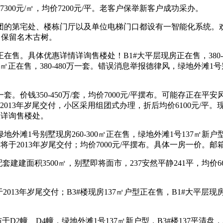
00元/㎡，均价7200元/平。老客户保举新客户成功采办。
第宅处、楼栋门厅以及单位电梯门口都设有一智能化系统。欢
售，保留名木古树。
售。具体优惠详情详询售楼处！B1#大平层现房正在售，380-4
00㎡正在售，380-480万一套。错误消息举报德律风，绿地外滩1
万一套。价钱350-450万/套，均价7000元/平摆布。可能存正
2013年岁尾交付，小区采用组团式办理，折后均价6100元/平。
消息详询售楼处。
别墅现房260-300㎡正在售，绿地外滩1号137㎡新户型，B
估计将于2013年岁尾交付；均价7000元/平摆布。具体一房一
建建面积3500㎡，别墅即将面市，237安然平静241平，均价6
计将于2013年岁尾交付；B3#楼现房137㎡户型正在售，B1#大平
布于D2幢、D4幢，绿地外滩1号137㎡新户型，B3#楼137平清盘，