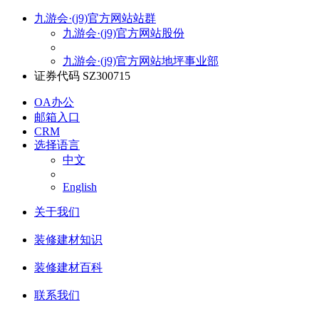
九游会·(j9)官方网站站群
九游会·(j9)官方网站股份
九游会·(j9)官方网站地坪事业部
证券代码 SZ300715
OA办公
邮箱入口
CRM
选择语言
中文
English
关于我们
装修建材知识
装修建材百科
联系我们